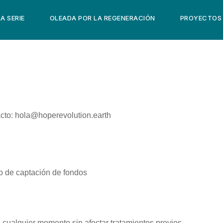
LA SERIE
OLEADA POR LA REGENERACIÓN
PROYECTOS
cto:
hola@hoperevolution.earth
o de captación de fondos
n cualquier momento sin afectar tratamientos previos.