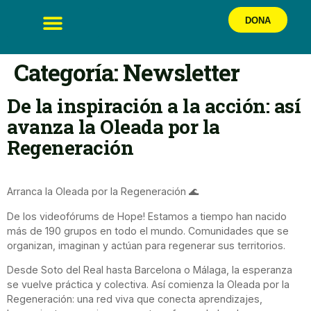
DONA
Oleada por la Regeneración
Categoría:
Newsletter
De la inspiración a la acción: así
avanza la Oleada por la
Regeneración
Arranca la Oleada por la Regeneración 🌊
De los videofórums de Hope! Estamos a tiempo han nacido
más de 190 grupos en todo el mundo. Comunidades que se
organizan, imaginan y actúan para regenerar sus territorios.
Desde Soto del Real hasta Barcelona o Málaga, la esperanza
se vuelve práctica y colectiva. Así comienza la Oleada por la
Regeneración: una red viva que conecta aprendizajes,